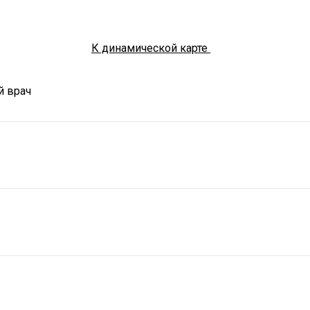
К динамической карте
й врач