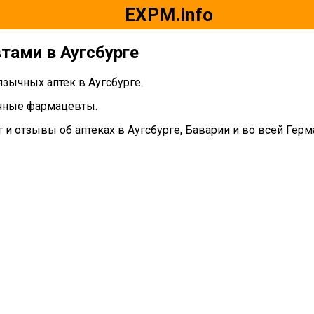
EXPM.info
тами в Аугсбурге
язычных аптек в Аугсбурге.
ычные фармацевты.
и отзывы об аптеках в Аугсбурге, Баварии и во всей Герм